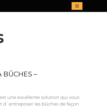
s
 BÛCHES –
est une excellente solution qui vous
t d`entreposer les bûches de façon