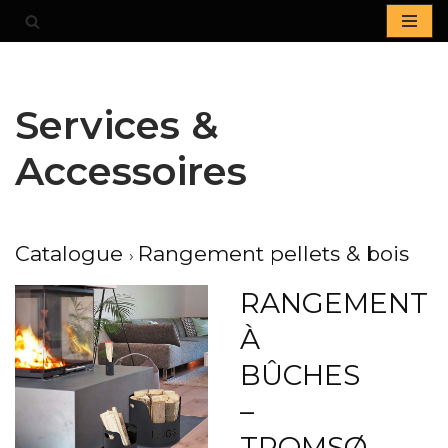
Aller
au
contenu
Services &
Accessoires
Catalogue
Rangement pellets & bois
RANGEMENT
À
BÛCHES
–
TROMSØ