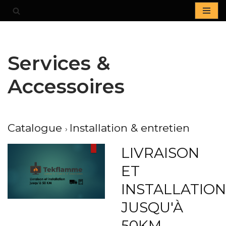
Aller
au
contenu
Services &
Accessoires
Catalogue
Installation & entretien
LIVRAISON
ET
INSTALLATION
JUSQU'À
50KM