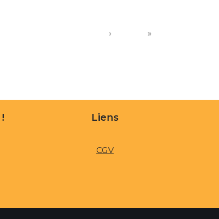
›
»
!
Liens
CGV