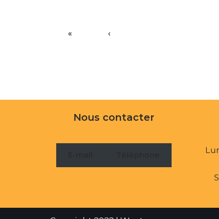
«
‹
Nous contacter
Lun
E-mail
Téléphone
S