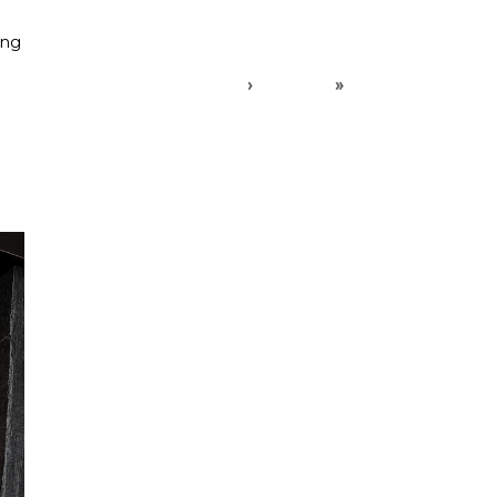
ing
›
»