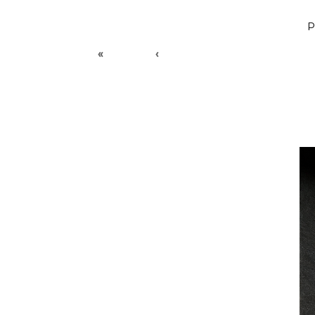
P
«
‹