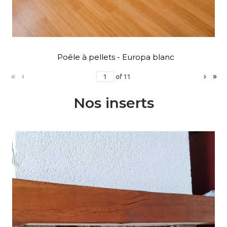
Poêle à pellets - Europa blanc
«
‹
›
»
of
11
Nos inserts