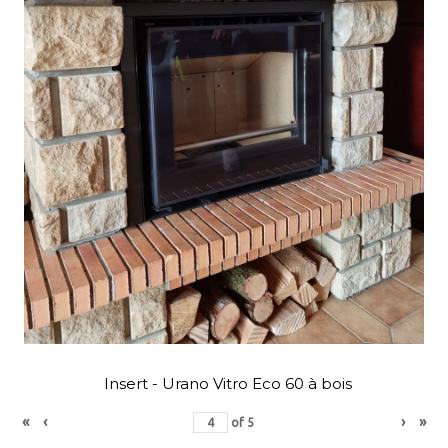
Insert - Urano Vitro Eco 60 à bois
«
‹
›
»
of
5